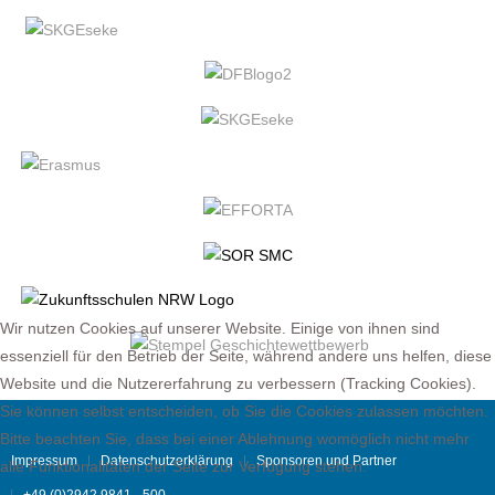
Wir nutzen Cookies auf unserer Website. Einige von ihnen sind
essenziell für den Betrieb der Seite, während andere uns helfen, diese
Website und die Nutzererfahrung zu verbessern (Tracking Cookies).
Sie können selbst entscheiden, ob Sie die Cookies zulassen möchten.
Bitte beachten Sie, dass bei einer Ablehnung womöglich nicht mehr
Impressum
Datenschutzerklärung
Sponsoren und Partner
alle Funktionalitäten der Seite zur Verfügung stehen.
+49 (0)2942 9841 - 500