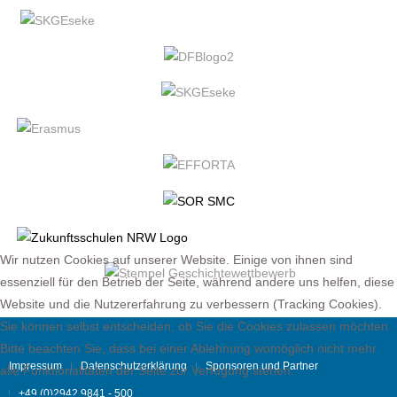
Wir nutzen Cookies auf unserer Website. Einige von ihnen sind
essenziell für den Betrieb der Seite, während andere uns helfen, diese
Website und die Nutzererfahrung zu verbessern (Tracking Cookies).
Sie können selbst entscheiden, ob Sie die Cookies zulassen möchten.
Bitte beachten Sie, dass bei einer Ablehnung womöglich nicht mehr
Impressum
Datenschutzerklärung
Sponsoren und Partner
alle Funktionalitäten der Seite zur Verfügung stehen.
+49 (0)2942 9841 - 500