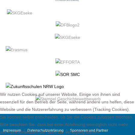
Wir nutzen Cookies auf unserer Website. Einige von ihnen sind
essenziell für den Betrieb der Seite, während andere uns helfen, diese
Website und die Nutzererfahrung zu verbessern (Tracking Cookies).
Sie können selbst entscheiden, ob Sie die Cookies zulassen möchten.
Bitte beachten Sie, dass bei einer Ablehnung womöglich nicht mehr
Impressum
Datenschutzerklärung
Sponsoren und Partner
alle Funktionalitäten der Seite zur Verfügung stehen.