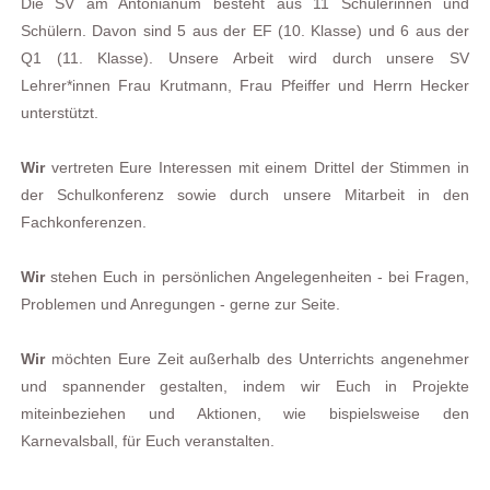
Die SV am Antonianum besteht aus 11 Schülerinnen und
Schülern. Davon sind 5 aus der EF (10. Klasse) und 6 aus der
Q1 (11. Klasse). Unsere Arbeit wird durch unsere SV
Lehrer*innen Frau Krutmann, Frau Pfeiffer und Herrn Hecker
unterstützt.
Wir
vertreten
Eure
Interessen
mit
einem
Drittel
der
Stimmen
in
der
Schulkonferenz
sowie
durch
unsere
Mitarbeit
in den
Fachkonferenzen
.
Wir
stehen
Euch
in
persönlichen
Angelegenheiten
-
bei
Fragen
,
Problemen
und
Anregungen
-
gerne
zur
Seite
.
Wir
möchten
Eure
Zeit
außerhalb
des
Unterrichts
angenehmer
und
spannender
gestalten
, indem wir Euch in Projekte
miteinbeziehen und Aktionen, wie bispielsweise den
Karnevalsball, für Euch veranstalten.