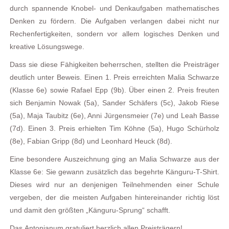
durch spannende Knobel- und Denkaufgaben mathematisches
Denken zu fördern. Die Aufgaben verlangen dabei nicht nur
Rechenfertigkeiten, sondern vor allem logisches Denken und
kreative Lösungswege.
Dass sie diese Fähigkeiten beherrschen, stellten die Preisträger
deutlich unter Beweis. Einen 1. Preis erreichten Malia Schwarze
(Klasse 6e) sowie Rafael Epp (9b). Über einen 2. Preis freuten
sich Benjamin Nowak (5a), Sander Schäfers (5c), Jakob Riese
(5a), Maja Taubitz (6e), Anni Jürgensmeier (7e) und Leah Basse
(7d). Einen 3. Preis erhielten Tim Köhne (5a), Hugo Schürholz
(8e), Fabian Gripp (8d) und Leonhard Heuck (8d).
Eine besondere Auszeichnung ging an Malia Schwarze aus der
Klasse 6e: Sie gewann zusätzlich das begehrte Känguru-T-Shirt.
Dieses wird nur an denjenigen Teilnehmenden einer Schule
vergeben, der die meisten Aufgaben hintereinander richtig löst
und damit den größten „Känguru-Sprung“ schafft.
Das Antonianum gratuliert herzlich allen Preisträgern!