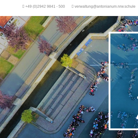
+49 (0)2942 9841 - 500
verwaltung@antonianum.nrw.schule