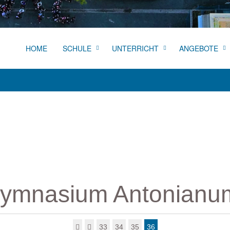
HOME
SCHULE
UNTERRICHT
ANGEBOTE
ymnasium Antonianu
33
34
35
36